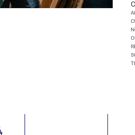
C
A
C
N
O
R
S
T