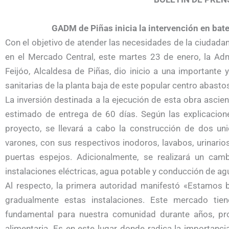
GADM de Piñas inicia la intervención en bate
Con el objetivo de atender las necesidades de la ciudadan
en el Mercado Central, este martes 23 de enero, la Admi
Feijóo, Alcaldesa de Piñas, dio inicio a una importante
sanitarias de la planta baja de este popular centro abasto
La inversión destinada a la ejecución de esta obra ascie
estimado de entrega de 60 días. Según las explicacion
proyecto, se llevará a cabo la construcción de dos uni
varones, con sus respectivos inodoros, lavabos, urinari
puertas espejos. Adicionalmente, se realizará un cam
instalaciones eléctricas, agua potable y conducción de ag
Al respecto, la primera autoridad manifestó «Estamos 
gradualmente estas instalaciones. Este mercado tien
fundamental para nuestra comunidad durante años, pro
alimentaria. Es en este lugar donde radica la importancia