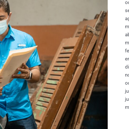
o
s
a
m
a
m
f
e
d
n
o
j
j
m