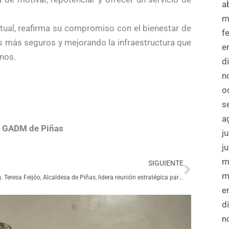
a
m
tual, reafirma su compromiso con el bienestar de
f
s más seguros y mejorando la infraestructura que
e
anos.
d
n
o
s
a
el GADM de Piñas
j
j
Siguie
m
SIGUIENTE
m
La Ing. Teresa Feijóo, Alcaldesa de Piñas, lidera reunión estratégica para garantizar seguridad durante el feriado de carnaval
e
d
n