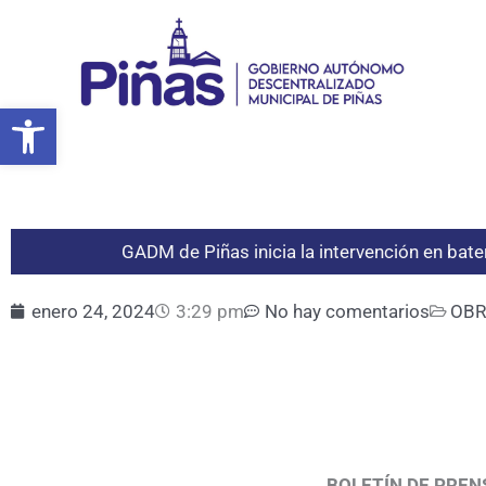
Ir
al
contenido
Abrir barra de herramientas
GADM de Piñas inicia la intervención en bate
enero 24, 2024
3:29 pm
No hay comentarios
OBR
Piñas, 24 de e
BOLETÍN DE PREN