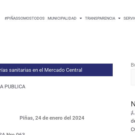
#PIÑASSOMOSTODOS
MUNICIPALIDAD
TRANSPARENCIA
SERVI
B
rías sanitarias en el Mercado Central
A PUBLICA
N
¡
nero del 2024
d
C
SA Nro 063