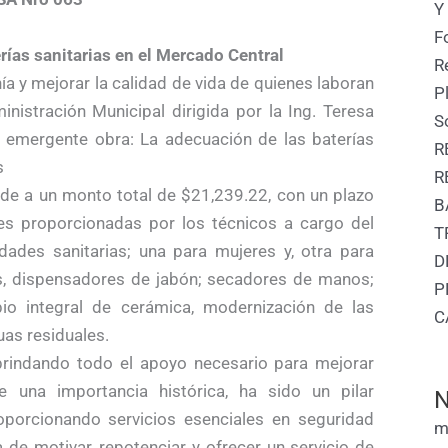
Y
F
rías sanitarias en el Mercado Central
R
ía y mejorar la calidad de vida de quienes laboran
P
nistración Municipal dirigida por la Ing. Teresa
S
 y emergente obra: La adecuación de las baterías
R
s
R
nde a un monto total de $21,239.22, con un plazo
B
es proporcionadas por los técnicos a cargo del
T
dades sanitarias; una para mujeres y, otra para
D
os, dispensadores de jabón; secadores de manos;
P
bio integral de cerámica, modernización de las
C
uas residuales.
brindando todo el apoyo necesario para mejorar
e una importancia histórica, ha sido un pilar
N
porcionando servicios esenciales en seguridad
m
 de motivar, repotenciar y ofrecer un servicio de