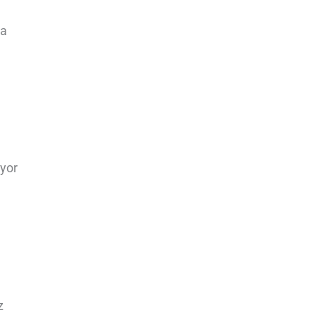
za
yor
z