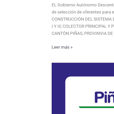
EL Gobierno Autónomo Descentra
de selección de oferentes para
CONSTRUCCIÓN DEL SISTEMA D
I Y II( COLECTOR PRINCIPAL Y
CANTÓN PIÑAS, PROVINVIA DE EL 
Leer más »
SOCIALIZACIÓN
para
la
construcción
de
la
Obra