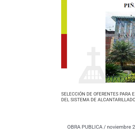
EL
PROCESO
DE
FISCALIZACION
PARA
LA
CONSTRUCCIÓN
DEL
SISTEMA
DE
ALCANTARILLADO
SANITARIO
SELECCIÓN DE OFERENTES PARA E
DEL SISTEMA DE ALCANTARILLADO
OBRA PUBLICA
/
noviembre 2