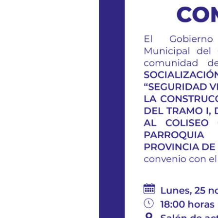
«SEGURIDAD
VIAL
«