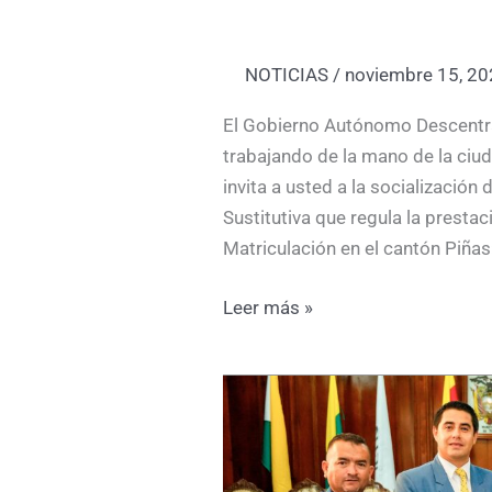
NOTICIAS
/
noviembre 15, 2
El Gobierno Autónomo Descentra
trabajando de la mano de la ciud
invita a usted a la socializació
Sustitutiva que regula la prestac
Matriculación en el cantón Piñas»
Leer más »
Sesión
solemne
en
honor