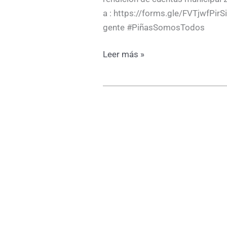
a : https://forms.gle/FVTjwfPir
gente #PiñasSomosTodos
Leer más »