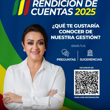
la
Rendición
de
Cuentas
2025