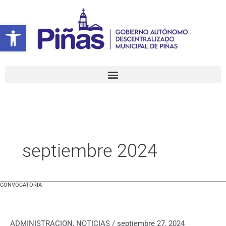
Ir
al
Abrir barra de herramientas
contenido
septiembre 2024
CONVOCATORIA
CONVOCATORIA
ADMINISTRACION
,
NOTICIAS
/
septiembre 27, 2024