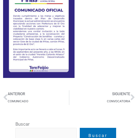
Ant
S
ANTERIOR
SIGUIENTE
COMUNICADO
CONVOCATORIA
Buscar
Buscar