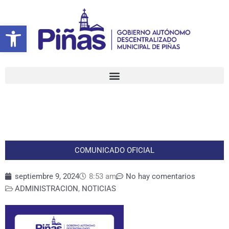
Ir
al
Abrir barra de herramientas
contenido
COMUNICADO OFICIAL
septiembre 9, 2024
8:53 am
No hay comentarios
ADMINISTRACION
,
NOTICIAS