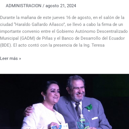
ADMINISTRACION
/
agosto 21, 2024
el
desarrollo
Durante la mañana de este jueves 16 de agosto, en el salón de la
institucional
ciudad “Haraldo Gallardo Añasco”, se llevó a cabo la firma de un
importante convenio entre el Gobierno Autónomo Descentralizado
Municipal (GADM) de Piñas y el Banco de Desarrollo del Ecuador
(BDE). El acto contó con la presencia de la Ing. Teresa
Leer más »
Por
primera
vez
Piñas
triunfa
en
el
Premio