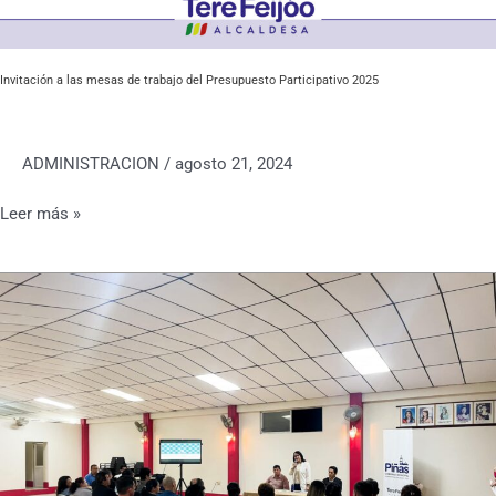
Invitación a las mesas de trabajo del Presupuesto Participativo 2025
ADMINISTRACION
/
agosto 21, 2024
Leer más »
Construcción
de
moderna
acera
peatonal
en
La
Susaya