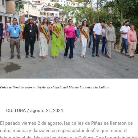
𝒍𝒍𝒆𝒏𝒐́
𝒅𝒆
𝒄𝒐𝒍𝒐𝒓
𝒚
𝒂𝒍𝒆𝒈𝒓𝒊́𝒂
𝒆𝒏
𝒆𝒍
𝒊𝒏𝒊𝒄𝒊𝒐
𝒅𝒆𝒍
𝑴𝒆𝒔
𝒅𝒆
𝒍𝒂𝒔
𝑷𝒊𝒏̃𝒂𝒔 𝒔𝒆 𝒍𝒍𝒆𝒏𝒐́ 𝒅𝒆 𝒄𝒐𝒍𝒐𝒓 𝒚 𝒂𝒍𝒆𝒈𝒓𝒊́𝒂 𝒆𝒏 𝒆𝒍 𝒊𝒏𝒊𝒄𝒊𝒐 𝒅𝒆𝒍 𝑴𝒆𝒔 𝒅𝒆 𝒍𝒂𝒔 𝑨𝒓𝒕𝒆𝒔 𝒚 𝒍𝒂 𝑪𝒖𝒍𝒕𝒖𝒓𝒂
𝑨𝒓𝒕𝒆𝒔
𝒚
𝒍𝒂
CULTURA
/
agosto 21, 2024
𝑪𝒖𝒍𝒕𝒖𝒓𝒂
El pasado viernes 2 de agosto, las calles de Piñas se llenaron de
color, música y danza en un espectacular desfile que marcó el
inicio oficial del Mes de las Artes y la Cultura. Con la participación