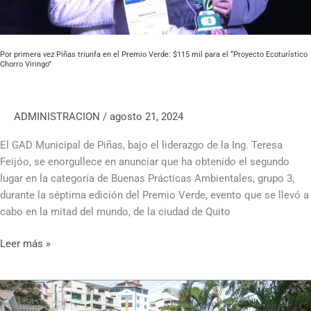
Verde:
$115
mil
Por primera vez Piñas triunfa en el Premio Verde: $115 mil para el “Proyecto Ecoturístico
para
Chorro Viringo”
el
“Proyecto
Ecoturístico
ADMINISTRACION
/
agosto 21, 2024
Chorro
Viringo”
El GAD Municipal de Piñas, bajo el liderazgo de la Ing. Teresa
Feijóo, se enorgullece en anunciar que ha obtenido el segundo
lugar en la categoría de Buenas Prácticas Ambientales, grupo 3,
durante la séptima edición del Premio Verde, evento que se llevó a
cabo en la mitad del mundo, de la ciudad de Quito
Leer más »
𝑷𝒊𝒏̃𝒂𝒔
𝒔𝒆