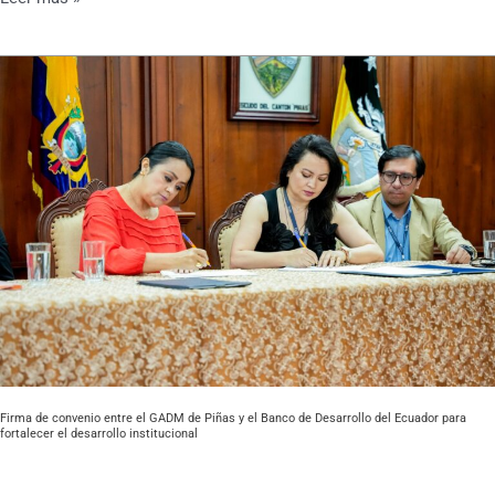
Firma
de
convenio
entre
el
GADM
de
Piñas
y
el
Banco
de
Desarrollo
del
Firma de convenio entre el GADM de Piñas y el Banco de Desarrollo del Ecuador para
fortalecer el desarrollo institucional
Ecuador
para
fortalecer