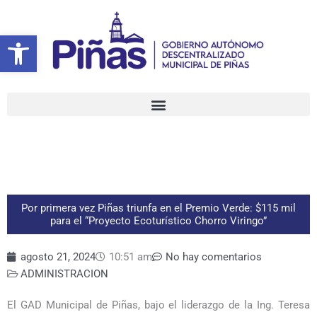
Ir
al
Abrir barra de herramientas
contenido
Por primera vez Piñas triunfa en el Premio Verde: $115 mil
para el “Proyecto Ecoturístico Chorro Viringo”
agosto 21, 2024
10:51 am
No hay comentarios
ADMINISTRACION
El GAD Municipal de Piñas, bajo el liderazgo de la Ing. Teresa