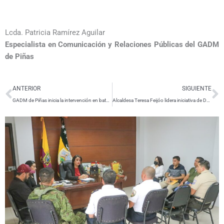
Lcda. Patricia Ramírez Aguilar
Especialista en Comunicación y Relaciones Públicas del GADM
de Piñas
Ant
S
ANTERIOR
SIGUIENTE
GADM de Piñas inicia la intervención en baterías sanitarias en el Mercado Central
Alcaldesa Teresa Feijóo lidera iniciativa de Desarrollo Cafetalero en Cantón Piñas