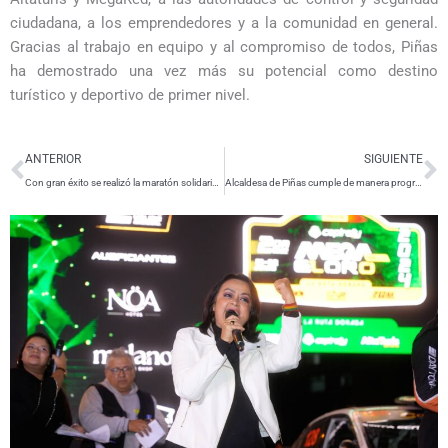
ciudadana, a los emprendedores y a la comunidad en general.
Gracias al trabajo en equipo y al compromiso de todos, Piñas
ha demostrado una vez más su potencial como destino
turístico y deportivo de primer nivel.
Ant
S
ANTERIOR
SIGUIENTE
Con gran éxito se realizó la maratón solidaria «Juntos venceremos la Desnutrición Crónica Infantil»
Alcaldesa de Piñas cumple de manera progresiva su compromiso con la vialidad cantonal e inicia trabajos de remediación vial tras el Campeonato Nacional de Rally