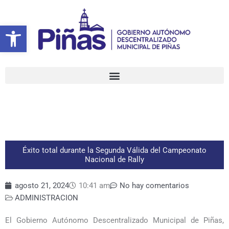
Ir
al
Abrir barra de herramientas
contenido
Éxito total durante la Segunda Válida del Campeonato
Nacional de Rally
agosto 21, 2024
10:41 am
No hay comentarios
ADMINISTRACION
El Gobierno Autónomo Descentralizado Municipal de Piñas,