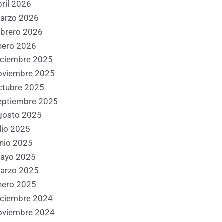
nte
bril 2026
arzo 2026
ebrero 2026
nero 2026
iciembre 2025
oviembre 2025
ctubre 2025
eptiembre 2025
gosto 2025
ulio 2025
unio 2025
ayo 2025
arzo 2025
nero 2025
iciembre 2024
oviembre 2024