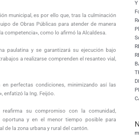
Y
F
ón municipal, es por ello que, tras la culminación
R
quipo de Obras Públicas para atender de manera
P
e la competencia», como lo afirmó la Alcaldesa.
S
R
ma paulatina y se garantizará su ejecución bajo
R
trabajos a realizarse comprenden el resanteo vial,
B
T
D
en perfectas condiciones, minimizando así las
P
 enfatizó la Ing. Feijóo.
C
al reafirma su compromiso con la comunidad,
a oportuna y en el menor tiempo posible para
N
l de la zona urbana y rural del cantón.
m