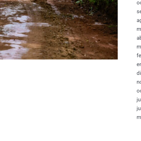
o
s
a
m
a
m
f
e
d
n
o
j
j
m