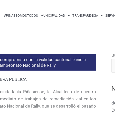
#PIÑASSOMOSTODOS
MUNICIPALIDAD
TRANSPARENCIA
SERVI
B
ompromiso con la vialidad cantonal e inicia
 Campeonato Nacional de Rally
BRA PUBLICA
N
iudadanía Piñasiense, la Alcaldesa de nuestro
¡
inmediato de trabajos de remediación vial en los
d
o Nacional de Rally, que se desarrolló el pasado
C