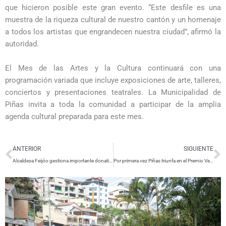
que hicieron posible este gran evento. “Este desfile es una
muestra de la riqueza cultural de nuestro cantón y un homenaje
a todos los artistas que engrandecen nuestra ciudad”, afirmó la
autoridad.
El Mes de las Artes y la Cultura continuará con una
programación variada que incluye exposiciones de arte, talleres,
conciertos y presentaciones teatrales. La Municipalidad de
Piñas invita a toda la comunidad a participar de la amplia
agenda cultural preparada para este mes.
Ant
S
ANTERIOR
SIGUIENTE
Alcaldesa Feijóo gestiona importante donativo para mejorar la calidad de vida de familias piñasienses
Por primera vez Piñas triunfa en el Premio Verde: $115 mil para el “Proyecto Ecoturístico Chorro Viringo”