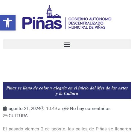
Ir
al
Abrir barra de herramientas
contenido
𝑷𝒊𝒏̃𝒂𝒔 𝒔𝒆 𝒍𝒍𝒆𝒏𝒐́ 𝒅𝒆 𝒄𝒐𝒍𝒐𝒓 𝒚 𝒂𝒍𝒆𝒈𝒓𝒊́𝒂 𝒆𝒏 𝒆𝒍 𝒊𝒏𝒊𝒄𝒊𝒐 𝒅𝒆𝒍 𝑴𝒆𝒔 𝒅𝒆 𝒍𝒂𝒔 𝑨𝒓𝒕𝒆𝒔
𝒚 𝒍𝒂 𝑪𝒖𝒍𝒕𝒖𝒓𝒂
agosto 21, 2024
10:49 am
No hay comentarios
CULTURA
El pasado viernes 2 de agosto, las calles de Piñas se llenaron