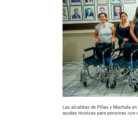
y
Machala
en
colaboración
interinstitucional,
realizaron
la
entrega
de
40
ayudas
técnicas
para
Las alcaldias de Piñas y Machala en c
personas
ayudas técnicas para personas con 
con
discapacidad