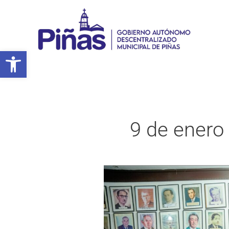
Ir
al
contenido
Abrir barra de herramientas
9 de enero
Las
alcaldias
de
Piñas