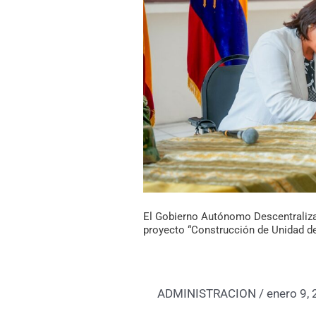
Piñas
avanza
en
seguridad
ciudadana
con
el
proyecto
“Construcción
de
Unidad
El Gobierno Autónomo Descentraliza
de
proyecto “Construcción de Unidad de
Policía
Comunitaria
en
ADMINISTRACION
/
enero 9,
Buenaventura”.