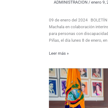
de
ADMINISTRACION
/
enero 9,
movilidad
Pi
09 de enero del 2024 BOLETÍN 
Machala en colaboración interins
para personas con discapacidad
Piñas, el día lunes 8 de enero, en
Leer más »
El
Gobierno
Autónomo
Descentralizado
Municipal
de