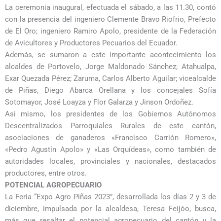
La ceremonia inaugural, efectuada el sábado, a las 11.30, contó
con la presencia del ingeniero Clemente Bravo Riofrio, Prefecto
de El Oro; ingeniero Ramiro Apolo, presidente de la Federación
de Avicultores y Productores Pecuarios del Ecuador.
Además, se sumaron a este importante acontecimiento los
alcaldes de Portovelo, Jorge Maldonado Sánchez; Atahualpa,
Exar Quezada Pérez; Zaruma, Carlos Alberto Aguilar; vicealcalde
de Piñas, Diego Abarca Orellana y los concejales Sofía
Sotomayor, José Loayza y Flor Galarza y Jinson Ordoñez.
Asi mismo, los presidentes de los Gobiernos Autónomos
Descentralizados Parroquiales Rurales de este cantón,
asociaciones de ganaderos «Francisco Carrión Romero»,
«Pedro Agustín Apolo» y «Las Orquídeas», como también de
autoridades locales, provinciales y nacionales, destacados
productores, entre otros.
POTENCIAL AGROPECUARIO
La Feria “Expo Agro Piñas 2023”, desarrollada los días 2 y 3 de
diciembre, impulsada por la alcaldesa, Teresa Feijóo, busca,
más que resaltar el potencial agropecuario del cantón y la