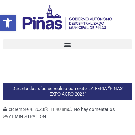
Ir
al
Abrir barra de herramientas
contenido
Durante dos días se realizó con éxito LA FERIA “PIÑAS
EXPO-AGRO 2023”
diciembre 4, 2023
11:40 am
No hay comentarios
ADMINISTRACION