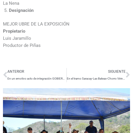
La Nena
Designación
MEJOR UBRE DE LA EXPOSICIÓN
Propietario
Luis Jaramillo
Productor de Piñas
Ant
S
ANTERIOR
SIGUIENTE
En un emotivo acto de integración GOBIERNO MUNICIPAL DE PIÑAS CONMEMORÓ DIA INTERNACIONAL DE PERSONAS CON DISCAPACIDAD
En el tramo Saracay-Las Bateas-Chorro Viringo-Piñas COMENZARON TRABAJOS DE INTERVENCIÓN Y MEJORAMIENTO DE LA INFRAESTRUCTURA VIAL