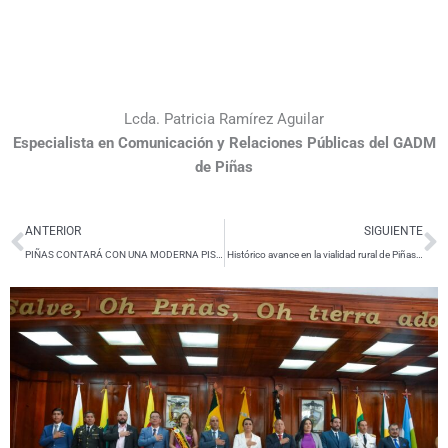
Lcda. Patricia Ramírez Aguilar
Especialista en Comunicación y Relaciones Públicas del GADM
de Piñas
Ant
S
ANTERIOR
SIGUIENTE
PIÑAS CONTARÁ CON UNA MODERNA PISTA PARA EL CICLISMO EN EL SECTOR EL TRIGAL
Histórico avance en la vialidad rural de Piñas Más de 18 Kilómetros rehabilitados en la parroquia Capiro