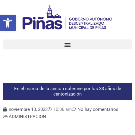
Ir
al
Abrir barra de herramientas
contenido
En el marco de la sesión solemne por los 83 años de
cantonización
noviembre 10, 2023
10:06 am
No hay comentarios
ADMINISTRACION