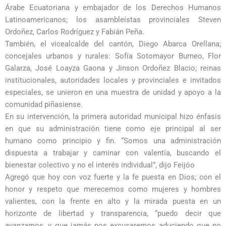
Árabe Ecuatoriana y embajador de los Derechos Humanos
Latinoamericanos; los asambleístas provinciales Steven
Ordoñez, Carlos Rodríguez y Fabián Peña.
También, el vicealcalde del cantón, Diego Abarca Orellana;
concejales urbanos y rurales: Sofía Sotomayor Burneo, Flor
Galarza, José Loayza Gaona y Jinson Ordoñez Blacio; reinas
institucionales, autoridades locales y provinciales e invitados
especiales, se unieron en una muestra de unidad y apoyo a la
comunidad piñasiense.
En su intervención, la primera autoridad municipal hizo énfasis
en que su administración tiene como eje principal al ser
humano como principio y fin. “Somos una administración
dispuesta a trabajar y caminar con valentía, buscando el
bienestar colectivo y no el interés individual”, dijo Feijóo
Agregó que hoy con voz fuerte y la fe puesta en Dios; con el
honor y respeto que merecemos como mujeres y hombres
valientes, con la frente en alto y la mirada puesta en un
horizonte de libertad y transparencia, “puedo decir que
avanzamos, y que jamás nos excusaremos aduciendo que no