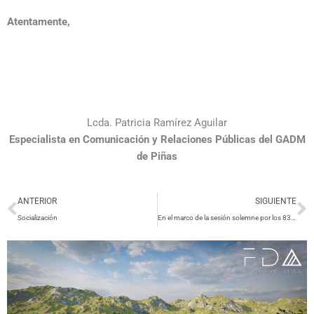
Atentamente,
Lcda. Patricia Ramírez Aguilar
Especialista en Comunicación y Relaciones Públicas del GADM
de Piñas
Ant
S
ANTERIOR
SIGUIENTE
Socialización
En el marco de la sesión solemne por los 83 años de cantonización