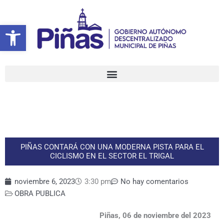
Ir
al
Abrir barra de herramientas
contenido
PIÑAS CONTARÁ CON UNA MODERNA PISTA PARA EL
CICLISMO EN EL SECTOR EL TRIGAL
noviembre 6, 2023
3:30 pm
No hay comentarios
OBRA PUBLICA
Piñas, 06 de noviembre del 2023