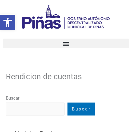
Ir
al
Abrir barra de herramientas
contenido
Rendicion de cuentas
Buscar
Buscar