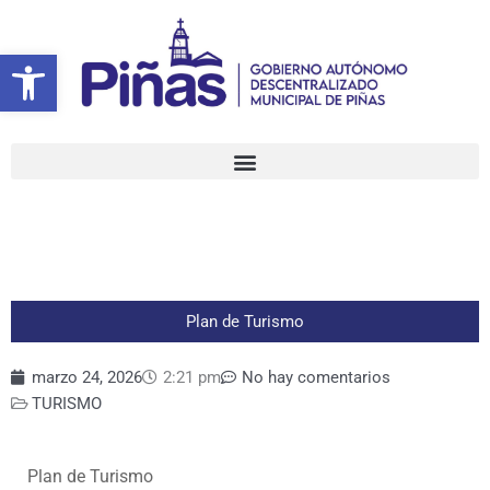
Ir
al
Abrir barra de herramientas
contenido
Plan de Turismo
marzo 24, 2026
2:21 pm
No hay comentarios
TURISMO
Plan de Turismo