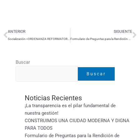
Ant
S
ANTERIOR
SIGUIENTE
Socialización «ORDENANZA REFORMATORIA A LA ORDENANZA QUE REGULA LA TASA POR EL SERVICIO DE BARRIDO, RECOLECCIÓN, TRANSPORTE, TRATAMIENTO Y DISPOSICIÓN FINAL DE LOS DESECHOS SÓLIDOS NO PELIGROSOS GENERADOS EN EL CANTÓN PIÑAS»
Formulario de Preguntas para la Rendición de Cuentas 2025
Buscar
Buscar
Noticias Recientes
¡La transparencia es el pilar fundamental de
nuestra gestión!
CONSTRUIMOS UNA CIUDAD MODERNA Y DIGNA
PARA TODOS
Formulario de Preguntas para la Rendición de