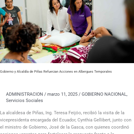
Piñas
Refuerzan
Acciones
en
Albergues
Temporales
Gobierno y Alcaldía de Piñas Refuerzan Acciones en Albergues Temporales
ADMINISTRACION
/
marzo 11, 2025
/
GOBIERNO NACIONAL
,
Servicios Sociales
La alcaldesa de Piñas, Ing. Teresa Feijóo, recibió la visita de la
vicepresidenta encargada del Ecuador, Cynthia Gellibert, junto con
el ministro de Gobierno, José de la Gasca, con quienes coordinó