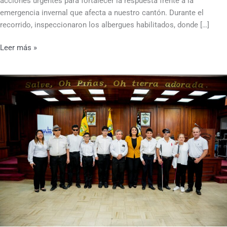
acciones urgentes para fortalecer la respuesta frente a la
emergencia invernal que afecta a nuestro cantón. Durante el
recorrido, inspeccionaron los albergues habilitados, donde […]
Leer más »
Alcaldesa
Feijóo
Impulsa
Proyecto
para
Personas
con
Discapacidad
Visual
en
Piñas