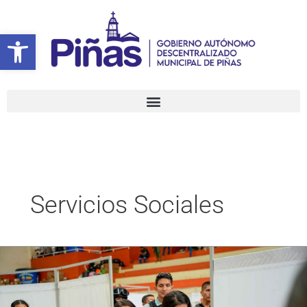
Ir
al
Abrir barra de herramientas
contenido
Servicios Sociales
Gobierno
y
Alcaldía
de