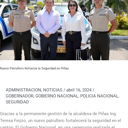
Seguridad
en
Piñas
Nuevo Patrullero Refuerza la Seguridad en Piñas
ADMINISTRACION
,
NOTICIAS
/
abril 16, 2024
/
GOBERNADOR
,
GOBIERNO NACIONAL
,
POLICIA NACIONAL
,
SEGURIDAD
Gracias a la permanente gestión de la alcaldesa de Piñas Ing.
Teresa Feijóo, un nuevo patrullero fortalecerá la seguridad en el
cantón. El Gobierno Nacional, en una ceremonia realizada el