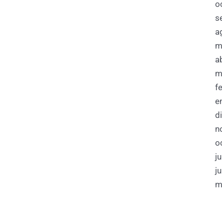
o
s
a
m
a
m
f
e
d
n
o
j
j
m