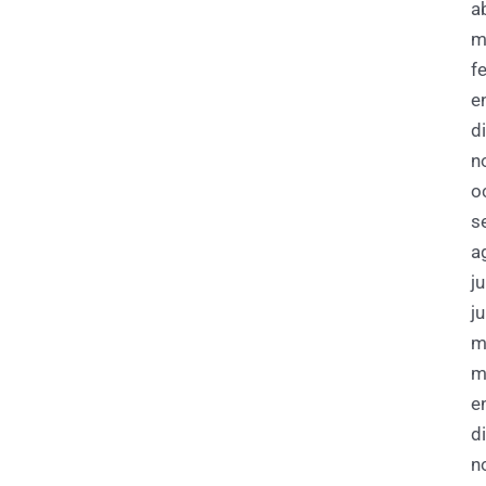
a
m
f
e
d
n
o
s
a
j
j
m
m
e
d
n