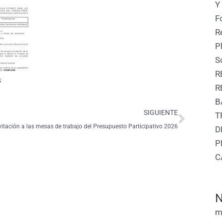
Y
F
R
P
S
R
R
Siguie
B
SIGUIENTE
T
vitación a las mesas de trabajo del Presupuesto Participativo 2026
D
P
C
N
m