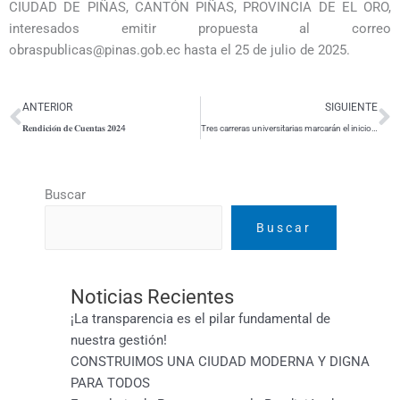
CIUDAD DE PIÑAS, CANTÓN PIÑAS, PROVINCIA DE EL ORO,
interesados emitir propuesta al correo
obraspublicas@pinas.gob.ec hasta el 25 de julio de 2025.
Ant
S
ANTERIOR
SIGUIENTE
𝐑𝐞𝐧𝐝𝐢𝐜𝐢𝐨́𝐧 𝐝𝐞 𝐂𝐮𝐞𝐧𝐭𝐚𝐬 𝟐𝟎𝟐4
Tres carreras universitarias marcarán el inicio del Campus Piñas – UTMACH
Buscar
Buscar
Noticias Recientes
¡La transparencia es el pilar fundamental de
nuestra gestión!
CONSTRUIMOS UNA CIUDAD MODERNA Y DIGNA
PARA TODOS