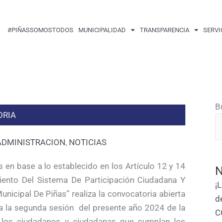
#PIÑASSOMOSTODOS
MUNICIPALIDAD
TRANSPARENCIA
SERVI
B
RIA
ADMINISTRACION
,
NOTICIAS
en base a lo establecido en los Artículo 12 y 14
N
ento Del Sistema De Participación Ciudadana Y
¡
icipal De Piñas” realiza la convocatoria abierta
d
a la segunda sesión del presente año 2024 de la
C
s los ciudadanos y ciudadanas que cumplan los