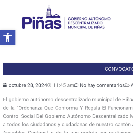
Ir
al
contenido
Abrir barra de herramientas
CONVOCATO
octubre 28, 2024
11:45 am
No hay comentarios
El gobierno autónomo descentralizado municipal de Piñas 
de la “Ordenanza Que Conforma Y Regula El Funcionami
Control Social Del Gobierno Autónomo Descentralizado Mun
a todos los ciudadanos y ciudadanas de nuestro cantón 
Asamblea Cantonal, y de la que podrán ser partícipe