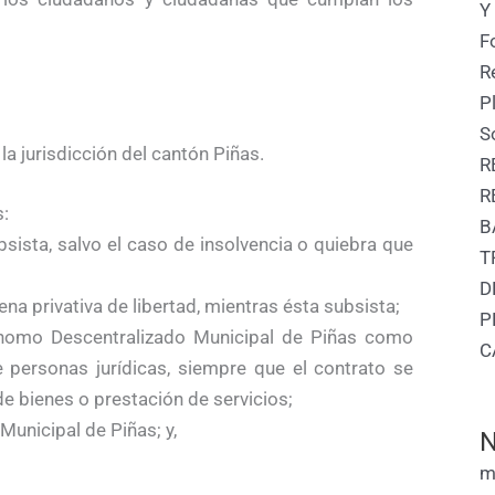
Y
F
R
P
S
a jurisdicción del cantón Piñas.
R
R
s:
B
bsista, salvo el caso de insolvencia o quiebra que
T
D
a privativa de libertad, mientras ésta subsista;
P
nomo Descentralizado Municipal de Piñas como
C
 personas jurídicas, siempre que el contrato se
e bienes o prestación de servicios;
unicipal de Piñas; y,
N
m