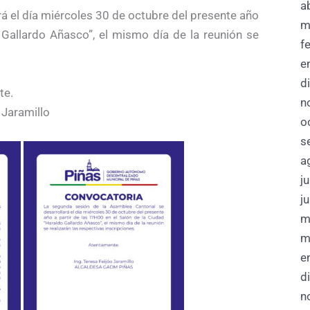
a
á el día miércoles 30 de octubre del presente año
m
 Gallardo Añasco”, el mismo día de la reunión se
f
e
d
te.
n
 Jaramillo
o
s
a
j
j
m
m
e
d
n