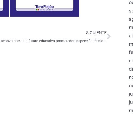
o
s
a
Siguie
m
SIGUIENTE
a
Piñas avanza hacia un futuro educativo prometedor Inspección técnica de las instalaciones donde funcionara el Campus Universitario
m
f
e
d
n
o
j
j
m