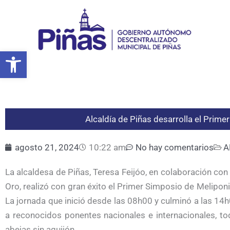
Ir
al
contenido
Abrir barra de herramientas
Alcaldía de Piñas desarrolla el Prime
agosto 21, 2024
10:22 am
No hay comentarios
A
La alcaldesa de Piñas, Teresa Feijóo, en colaboración con
Oro, realizó con gran éxito el Primer Simposio de Melipon
La jornada que inició desde las 08h00 y culminó a las 14h
a reconocidos ponentes nacionales e internacionales, to
abejas sin aguijón.