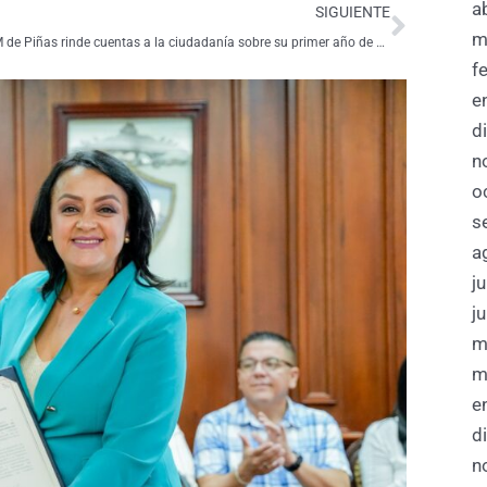
a
SIGUIENTE
m
GADM de Piñas rinde cuentas a la ciudadanía sobre su primer año de gestión
f
e
d
n
o
s
a
j
j
m
m
e
d
n