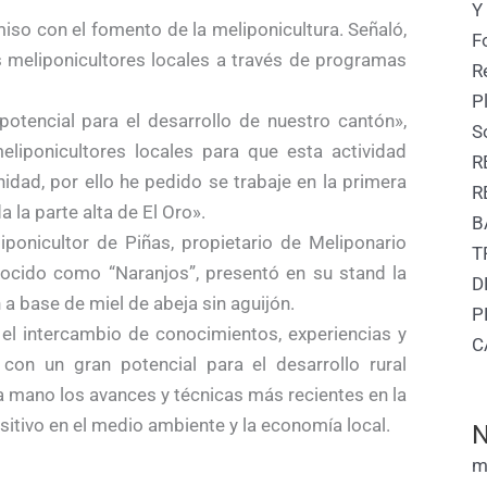
Y
iso con el fomento de la meliponicultura. Señaló,
F
 meliponicultores locales a través de programas
R
P
potencial para el desarrollo de nuestro cantón»,
S
liponicultores locales para que esta actividad
R
dad, por ello he pedido se trabaje en la primera
R
 la parte alta de El Oro».
B
iponicultor de Piñas, propietario de Meliponario
T
nocido como “Naranjos”, presentó en su stand la
D
a base de miel de abeja sin aguijón.
P
 el intercambio de conocimientos, experiencias y
C
 con un gran potencial para el desarrollo rural
a mano los avances y técnicas más recientes en la
itivo en el medio ambiente y la economía local.
N
m
Siguie