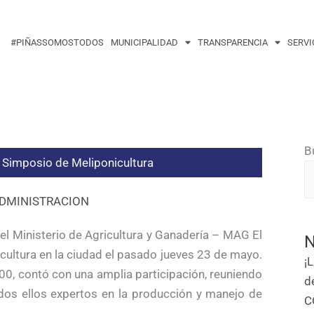
#PIÑASSOMOSTODOS
MUNICIPALIDAD
TRANSPARENCIA
SERVI
B
r Simposio de Meliponicultura
DMINISTRACION
 el Ministerio de Agricultura y Ganadería – MAG El
N
icultura en la ciudad el pasado jueves 23 de mayo.
¡
00, contó con una amplia participación, reuniendo
d
dos ellos expertos en la producción y manejo de
C