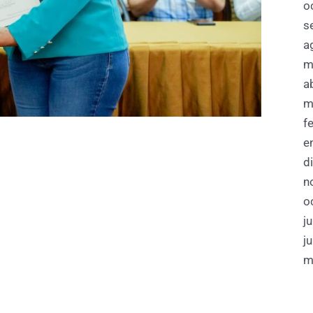
o
s
a
m
a
m
f
e
d
n
o
j
j
m