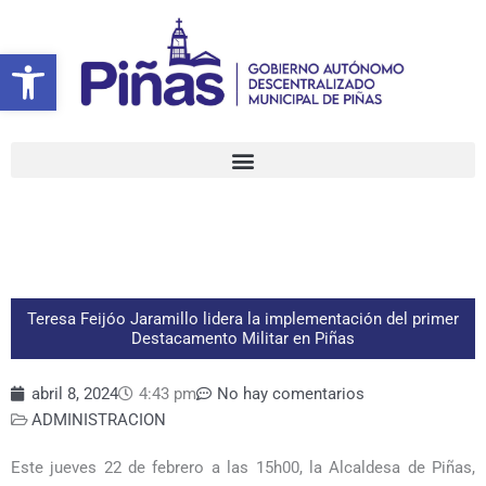
Ir
al
Abrir barra de herramientas
contenido
Teresa Feijóo Jaramillo lidera la implementación del primer
Destacamento Militar en Piñas
abril 8, 2024
4:43 pm
No hay comentarios
ADMINISTRACION
Este jueves 22 de febrero a las 15h00, la Alcaldesa de Piñas,