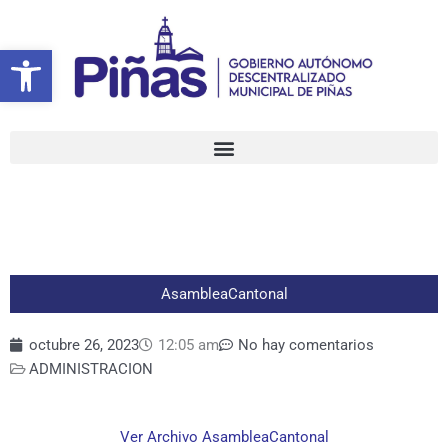
Ir
al
Abrir barra de herramientas
contenido
AsambleaCantonal
octubre 26, 2023
12:05 am
No hay comentarios
ADMINISTRACION
Ver Archivo AsambleaCantonal