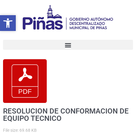
Ir
al
Abrir barra de herramientas
Abrir barra de herramientas
contenido
RESOLUCION DE CONFORMACION DE
EQUIPO TECNICO
File size: 69.68 KB