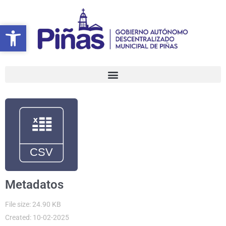
Ir
al
Abrir barra de herramientas
Abrir barra de herramientas
contenido
Metadatos
File size: 24.90 KB
Created: 10-02-2025