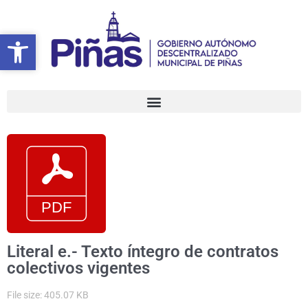
Ir
al
Abrir barra de herramientas
Abrir barra de herramientas
contenido
Literal e.- Texto íntegro de contratos
colectivos vigentes
File size: 405.07 KB