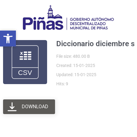
Ir
al
contenido
Abrir barra de herramientas
Abrir barra de herramientas
Diccionario diciembre s
File size: 480.00 B
Created: 15-01-2025
Updated: 15-01-2025
Hits: 9
DOWNLOAD