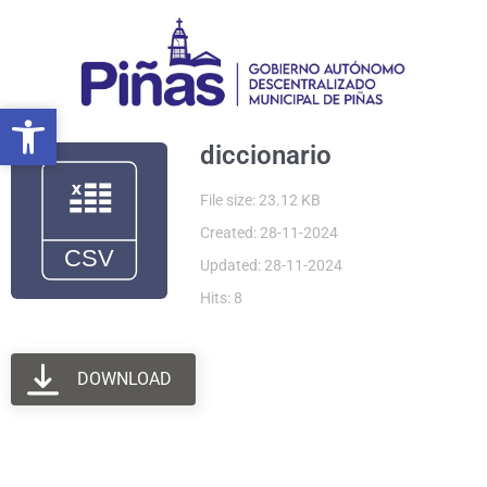
Ir
al
contenido
Abrir barra de herramientas
Abrir barra de herramientas
diccionario
File size: 23.12 KB
Created: 28-11-2024
Updated: 28-11-2024
Hits: 8
DOWNLOAD