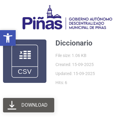
Ir
al
contenido
Abrir barra de herramientas
Abrir barra de herramientas
Diccionario
File size: 1.06 KB
Created: 15-09-2025
Updated: 15-09-2025
Hits: 6
DOWNLOAD