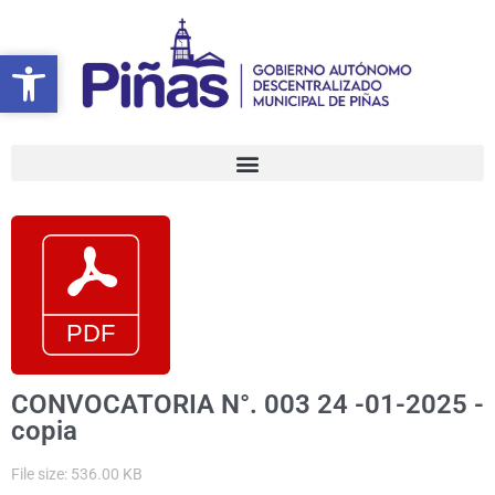
Ir
al
Abrir barra de herramientas
Abrir barra de herramientas
contenido
CONVOCATORIA N°. 003 24 -01-2025 -
copia
File size: 536.00 KB