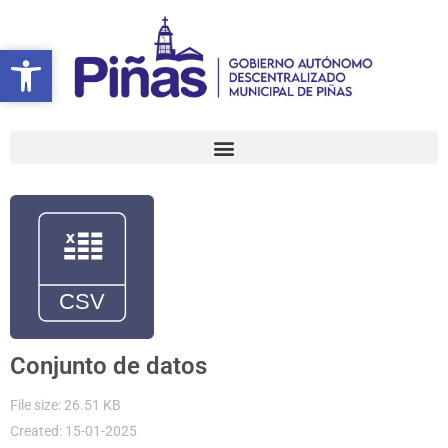
Ir
al
Abrir barra de herramientas
Abrir barra de herramientas
contenido
Conjunto de datos
File size: 26.51 KB
Created: 15-01-2025