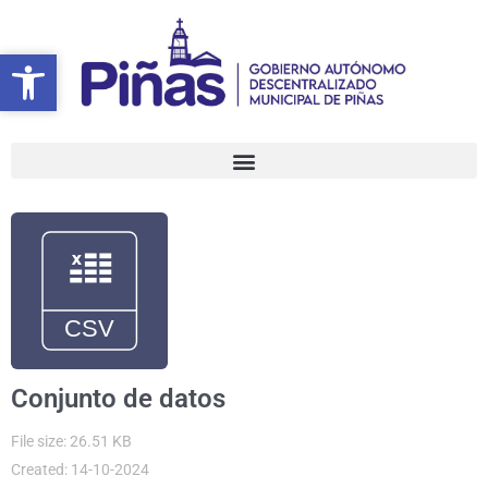
Ir
al
Abrir barra de herramientas
Abrir barra de herramientas
contenido
Conjunto de datos
File size: 26.51 KB
Created: 14-10-2024