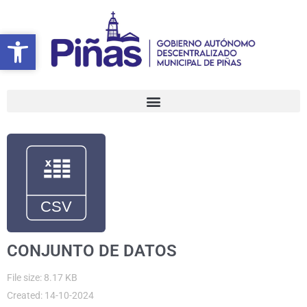
Ir
al
Abrir barra de herramientas
Abrir barra de herramientas
contenido
CONJUNTO DE DATOS
File size: 8.17 KB
Created: 14-10-2024