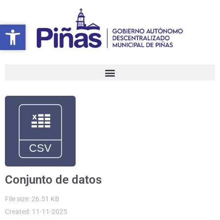
Ir
al
Abrir barra de herramientas
Abrir barra de herramientas
contenido
Conjunto de datos
File size: 26.51 KB
Created: 11-11-2025