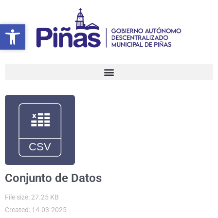
Ir
al
Abrir barra de herramientas
Abrir barra de herramientas
contenido
Conjunto de Datos
File size: 27.25 KB
Created: 14-03-2025