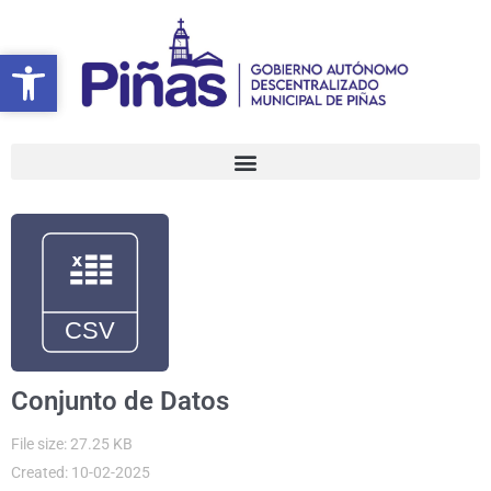
Ir
al
Abrir barra de herramientas
Abrir barra de herramientas
contenido
Conjunto de Datos
File size: 27.25 KB
Created: 10-02-2025