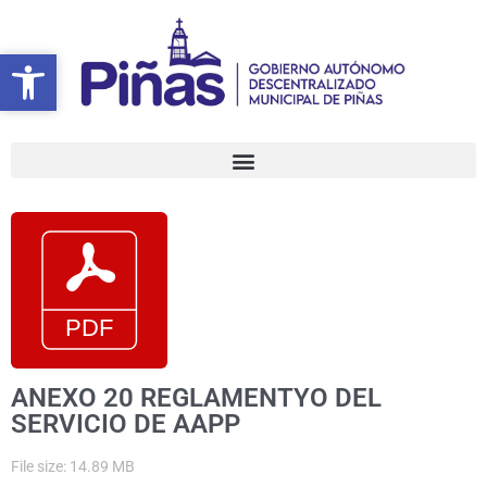
Ir
al
Abrir barra de herramientas
Abrir barra de herramientas
contenido
ANEXO 20 REGLAMENTYO DEL
SERVICIO DE AAPP
File size: 14.89 MB