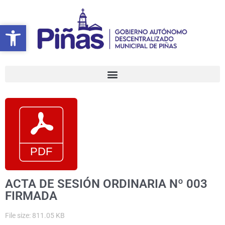
Ir
al
Abrir barra de herramientas
Abrir barra de herramientas
contenido
ACTA DE SESIÓN ORDINARIA Nº 003
FIRMADA
File size: 811.05 KB