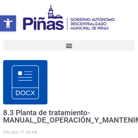
Ir
al
Abrir barra de herramientas
Abrir barra de herramientas
contenido
8.3 Planta de tratamiento-
MANUAL_DE_OPERACIÓN_Y_MANTENI
File size: 71.64 KB