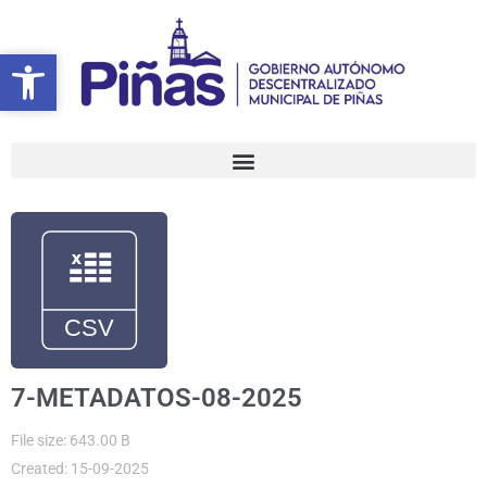
Ir
al
Abrir barra de herramientas
Abrir barra de herramientas
contenido
7-METADATOS-08-2025
File size: 643.00 B
Created: 15-09-2025