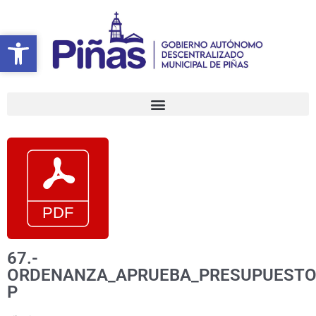
Ir
al
Abrir barra de herramientas
Abrir barra de herramientas
contenido
67.-
ORDENANZA_APRUEBA_PRESUPUESTO
P