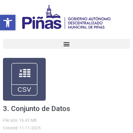
Ir
al
Abrir barra de herramientas
Abrir barra de herramientas
contenido
3. Conjunto de Datos
File size: 16.43 MB
Created: 11-11-2025