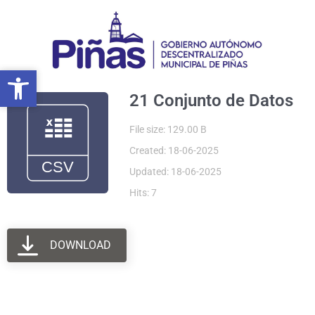
Ir
al
contenido
Abrir barra de herramientas
Abrir barra de herramientas
21 Conjunto de Datos
File size: 129.00 B
Created: 18-06-2025
Updated: 18-06-2025
Hits: 7
DOWNLOAD