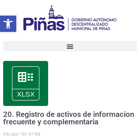
Ir
al
Abrir barra de herramientas
Abrir barra de herramientas
contenido
20. Registro de activos de informacion
frecuente y complementaria
File size: 187.67 KB