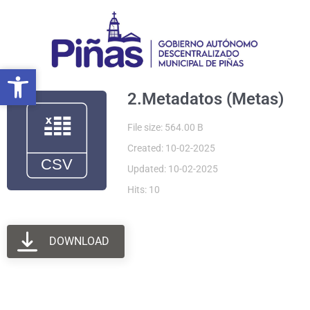
Ir
al
contenido
Abrir barra de herramientas
Abrir barra de herramientas
2.Metadatos (Metas)
File size: 564.00 B
Created: 10-02-2025
Updated: 10-02-2025
Hits: 10
DOWNLOAD