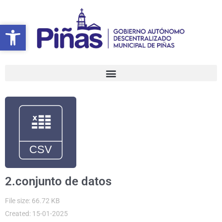
Ir
al
Abrir barra de herramientas
Abrir barra de herramientas
contenido
2.conjunto de datos
File size: 66.72 KB
Created: 15-01-2025